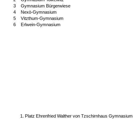
3
Gymnasium Bürgerwiese
4
Nexö-Gymnasium
5
Vitzthum-Gymnasium
6
Erlwein-Gymnasium
1. Platz Ehrenfried Walther von Tzschirnhaus Gymnasium