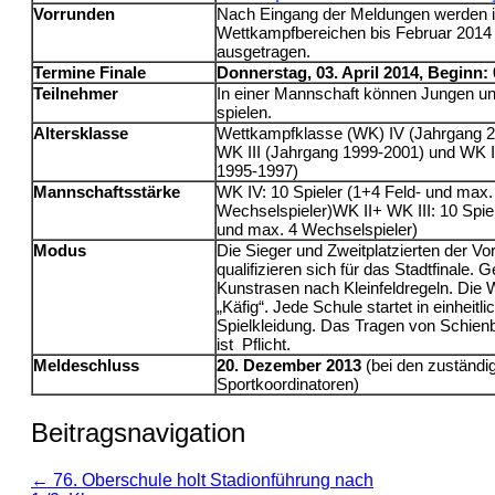
Vorrunden
Nach Eingang der Meldungen werden i
Wettkampfbereichen bis Februar 2014
ausgetragen.
Termine Finale
Donnerstag, 03. April 2014, Beginn:
Teilnehmer
In einer Mannschaft können Jungen 
spielen.
Altersklasse
Wettkampfklasse (WK) IV (Jahrgang 2
WK III (Jahrgang 1999-2001) und WK I
1995-1997)
Mannschaftsstärke
WK IV: 10 Spieler (1+4 Feld- und max.
Wechselspieler)WK II+ WK III: 10 Spiel
und max. 4 Wechselspieler)
Modus
Die Sieger und Zweitplatzierten der Vo
qualifizieren sich für das Stadtfinale. G
Kunstrasen nach Kleinfeldregeln. Die W
„Käfig“. Jede Schule startet in einheitli
Spielkleidung. Das Tragen von Schien
ist Pflicht.
Meldeschluss
20. Dezember 2013
(bei den zuständi
Sportkoordinatoren)
Beitragsnavigation
←
76. Oberschule holt Stadionführung nach